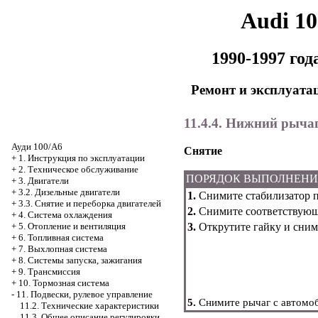
Audi 1
1990-1997 го
Ремонт и эксплуата
11.4.4. Нижний рычаг
Ауди 100/А6
Снятие
+
1. Инструкция по эксплуатации
+
2. Техническое обслуживание
ПОРЯДОК ВЫПОЛНЕН
+
3. Двигатели
+
3.2. Дизельные двигатели
1.
Снимите стабилизатор 
+
3.3. Снятие и переборка двигателей
2.
Снимите соответствующе
+
4. Система охлаждения
3.
Открутите гайку и сним
+
5. Отопление и вентиляция
+
6. Топливная система
+
7. Выхлопная система
+
8. Системы запуска, зажигания
+
9. Трансмиссия
+
10. Тормозная система
-
11. Подвески, рулевое управление
5.
Снимите рычаг с автомоб
11.2. Технические характеристики
11.3. Общее описание регулировки