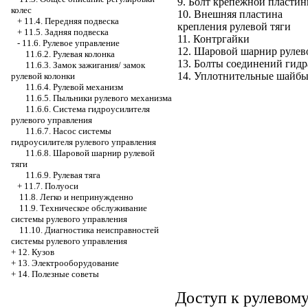
9. Болт крепежной пласти
колес
10. Внешняя пластина
+
11.4. Передняя подвеска
крепления рулевой тяги
+
11.5. Задняя подвеска
11. Контргайки
-
11.6. Рулевое управление
12. Шаровой шарнир рулев
11.6.2. Рулевая колонка
13. Болты соединений гидр
11.6.3. Замок зажигания/ замок
14. Уплотнительные шайб
рулевой колонки
11.6.4. Рулевой механизм
11.6.5. Пыльники рулевого механизма
11.6.6. Система гидроусилителя
рулевого управления
11.6.7. Насос системы
гидроусилителя рулевого управления
11.6.8. Шаровой шарнир рулевой
тяги
11.6.9. Рулевая тяга
+
11.7. Полуоси
11.8. Легко и непринужденно
11.9. Техническое обслуживание
системы рулевого управления
11.10. Диагностика неисправностей
системы рулевого управления
+
12. Кузов
+
13. Электрооборудование
+
14. Полезные советы
Доступ к рулевому