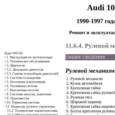
Audi 1
1990-1997 го
Ремонт и эксплуата
11.6.4. Рулевой 
Ауди 100/А6
ОБЩИЕ СВЕДЕНИЯ
+
1. Инструкция по эксплуатации
+
2. Техническое обслуживание
+
3. Двигатели
Рулевой механизм
+
3.2. Дизельные двигатели
+
3.3. Снятие и переборка двигателей
+
4. Система охлаждения
1. Рулевой механизм
+
5. Отопление и вентиляция
2. Кузов автомобиля
+
6. Топливная система
3. Крепежная гайка
+
7. Выхлопная система
4. Крепежная гайка рулево
+
8. Системы запуска, зажигания
5. Рулевая тяга
+
9. Трансмиссия
6. Шаровой шарнир
+
10. Тормозная система
7. Крепежная гайка шаров
-
11. Подвески, рулевое управление
11.2. Технические характеристики
8. Болты крепления рулевы
11.3. Общее описание регулировки