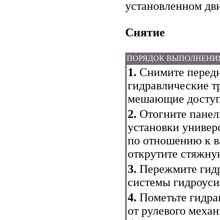
установленном дви
Снятие
ПОРЯДОК ВЫПОЛНЕНИ
1.
Снимите передн
гидравлические т
мешающие доступу
2.
Отогните панел
установки универ
по отношению к в
открутите стяжную
3.
Пережмите гидр
системы гидроуси
4.
Пометьте гидра
от рулевого меха