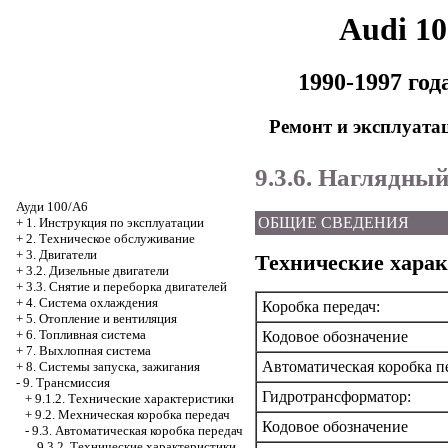
Audi 1
1990-1997 го
Ремонт и эксплуата
9.3.6. Наглядны
Ауди 100/А6
ОБЩИЕ СВЕДЕНИЯ
+
1. Инструкция по эксплуатации
+
2. Техническое обслуживание
+
3. Двигатели
Технические хара
+
3.2. Дизельные двигатели
+
3.3. Снятие и переборка двигателей
+
4. Система охлаждения
Коробка передач:
+
5. Отопление и вентиляция
+
6. Топливная система
Кодовое обозначение
+
7. Выхлопная система
Автоматическая коробка п
+
8. Системы запуска, зажигания
-
9. Трансмиссия
Гидротрансформатор:
+
9.1.2. Технические характеристики
+
9.2. Мехническая коробка передач
Кодовое обозначение
-
9.3. Автоматическая коробка передач
9.3.2. Технические характеристики