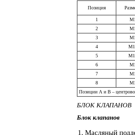
Позиция
Разм
1
М1
2
М1
3
М1
4
М1
5
М1
6
М1
7
М1
8
М1
Позиции А и В – центров
БЛОК КЛАПАНОВ
Блок клапанов
1. Масляный подд