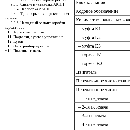
Блок клапанов:
9.3.3. Снятие и установка АКПП
9.3.4. Переборка АКПП
Кодовое обозначение
9.3.5. Тросик рычага переключения
передач
Количество шлицевых кол
9.3.6. Наглядный ремонт коробки
передач 097
– муфта К1
+
10. Тормозная система
+
11. Подвески, рулевое управление
– муфта К2
+
12. Кузов
– муфта К3
+
13. Электрооборудование
+
14. Полезные советы
– тормоз В1
– тормоз В2
Двигатель
Передаточное число главн
Передаточное число:
– 1-ая передача
– 2-ая передача
– 3-я передача
– 4-ая передача