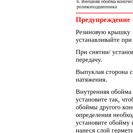
6. Внешняя обойма кониче
роликоподшипника
Предупреждение
Резиновую крышку 1
устанавливайте при
При снятии/ устано
передачу.
Выпуклая сторона с
натяжения.
Внутренняя обойма 
установите так, чт
обоймы другого кон
определения необх
установите обойму 
нанеся слой гермет