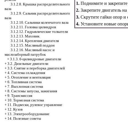
1.
Поднимите и закрепите
3.1.2.8. Крышка распределительного
вала
2.
Закрепите двигатель на
3.1.2.9. Сальник распределительного
3.
Скрутите гайки опор и 
вала
3.1.2.10. Сальники коленчатого вала
4.
Установите новые опор
3.1.2.11. Головка цилиндров
3.1.2.12. Гидравлические толкатели
3.1.2.13. Маховик
3.1.2.14. Крепления двигателя
3.1.2.15. Масляный поддон
3.1.2.16. Масляный насос и
маслозаборный патрубок
+
3.1.3. 6-цилиндровые двигатели
+
3.2. Дизельные двигатели
+
3.3. Снятие и переборка двигателей
+
4. Система охлаждения
+
5. Отопление и вентиляция
+
6. Топливная система
+
7. Выхлопная система
+
8. Системы запуска, зажигания
+
9. Трансмиссия
+
10. Тормозная система
+
11. Подвески, рулевое управление
+
12. Кузов
+
13. Электрооборудование
+
14. Полезные советы