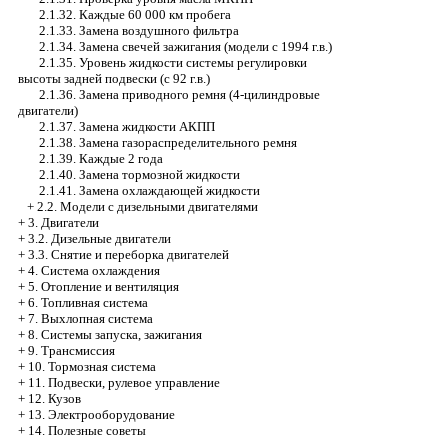
2.1.32. Каждые 60 000 км пробега
2.1.33. Замена воздушного фильтра
2.1.34. Замена свечей зажигания (модели с 1994 г.в.)
2.1.35. Уровень жидкости системы регулировки
высоты задней подвески (с 92 г.в.)
2.1.36. Замена приводного ремня (4-цилиндровые
двигатели)
2.1.37. Замена жидкости АКПП
2.1.38. Замена газораспределительного ремня
2.1.39. Каждые 2 года
2.1.40. Замена тормозной жидкости
2.1.41. Замена охлаждающей жидкости
+
2.2. Модели с дизельными двигателями
+
3. Двигатели
+
3.2. Дизельные двигатели
+
3.3. Снятие и переборка двигателей
+
4. Система охлаждения
+
5. Отопление и вентиляция
+
6. Топливная система
+
7. Выхлопная система
+
8. Системы запуска, зажигания
+
9. Трансмиссия
+
10. Тормозная система
+
11. Подвески, рулевое управление
+
12. Кузов
+
13. Электрооборудование
+
14. Полезные советы