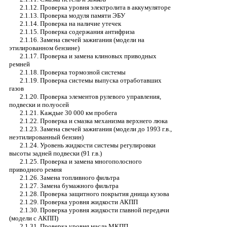
2.1.12. Проверка уровня электролита в аккумуляторе
2.1.13. Проверка модуля памяти ЭБУ
2.1.14. Проверка на наличие утечек
2.1.15. Проверка содержания антифриза
2.1.16. Замена свечей зажигания (модели на
этилированном бензине)
2.1.17. Проверка и замена клиновых приводных
ремней
2.1.18. Проверка тормозной системы
2.1.19. Проверка системы выпуска отработавших
газов
2.1.20. Проверка элементов рулевого управления,
подвески и полуосей
2.1.21. Каждые 30 000 км пробега
2.1.22. Проверка и смазка механизма верхнего люка
2.1.23. Замена свечей зажигания (модели до 1993 г.в.,
неэтилированный бензин)
2.1.24. Уровень жидкости системы регулировки
высоты задней подвески (91 г.в.)
2.1.25. Проверка и замена многополосного
приводного ремня
2.1.26. Замена топливного фильтра
2.1.27. Замена бумажного фильтра
2.1.28. Проверка защитного покрытия днища кузова
2.1.29. Проверка уровня жидкости АКПП
2.1.30. Проверка уровня жидкости главной передачи
(модели с АКПП)
2.1.31. Проверка уровня масла МКПП