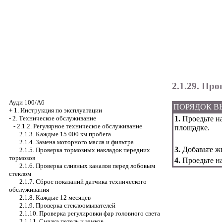
2.1.29. Пр
Ауди 100/А6
ПОРЯДОК 
+
1. Инструкция по эксплуатации
1.
Проедьте на
-
2. Техническое обслуживание
-
2.1.2. Регулярное техническое обслуживание
площадке.
2.1.3. Каждые 15 000 км пробега
2.1.4. Замена моторного масла и фильтра
3.
Добавьте жи
2.1.5. Проверка тормозных накладок передних
тормозов
4.
Проедьте на
2.1.6. Проверка сливных каналов перед лобовым
стеклом
2.1.7. Сброс показаний датчика технического
обслуживания
2.1.8. Каждые 12 месяцев
2.1.9. Проверка стеклоомывателей
2.1.10. Проверка регулировки фар головного света
2.1.11. Смазка петель и замков