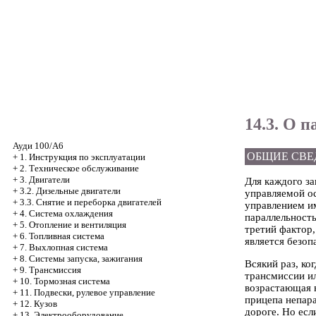
14.3. О 
Ауди 100/А6
ОБЩИЕ СВЕ
+
1. Инструкция по эксплуатации
+
2. Техническое обслуживание
+
3. Двигатели
Для каждого за
+
3.2. Дизельные двигатели
управляемой о
+
3.3. Снятие и переборка двигателей
управлением и
+
4. Система охлаждения
параллельность
+
5. Отопление и вентиляция
третий фактор,
+
6. Топливная система
является безоп
+
7. Выхлопная система
+
8. Системы запуска, зажигания
Всякий раз, ко
+
9. Трансмиссия
трансмиссии ил
+
10. Тормозная система
возрастающая 
+
11. Подвески, рулевое управление
прицепа непара
+
12. Кузов
дороге. Но есл
+
13. Электрооборудование