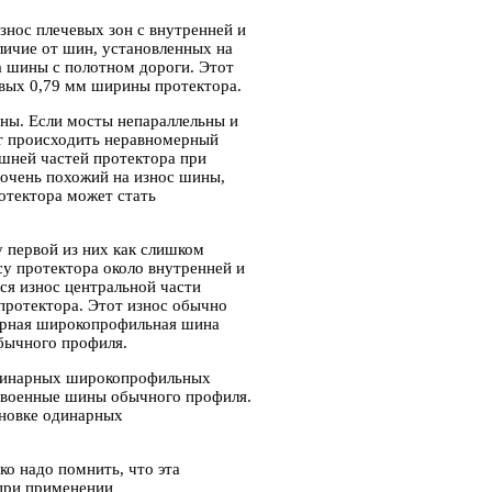
знос плечевых зон с внутренней и
тличие от шин, установленных на
а шины с полотном дороги. Этот
рвых 0,79 мм ширины протектора.
ны. Если мосты непараллельны и
ет происходить неравномерный
шней частей протектора при
 очень похожий на износ шины,
отектора может стать
 первой из них как слишком
су протектора около внутренней и
ся износ центральной части
 протектора. Этот износ обычно
арная широкопрофильная шина
обычного профиля.
 одинарных широкопрофильных
сдвоенные шины обычного профиля.
ановке одинарных
ко надо помнить, что эта
 при применении