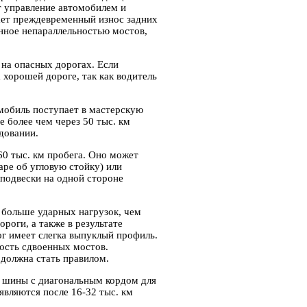
т управление автомобилем и
ает преждевременный износ задних
нное непараллельностью мостов,
на опасных дорогах. Если
 хорошей дороге, так как водитель
мобиль поступает в мастерскую
 более чем через 50 тыс. км
удовании.
0 тыс. км пробега. Оно может
ре об угловую стойку) или
подвески на одной стороне
 больше ударных нагрузок, чем
ороги, а также в результате
ог имеет слегка выпуклый профиль.
ость сдвоенных мостов.
должна стать правилом.
м шины с диагональным кордом для
являются после 16-32 тыс. км