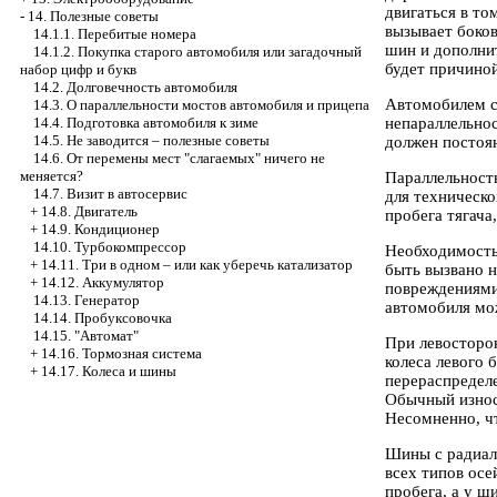
двигаться в то
-
14. Полезные советы
вызывает боко
14.1.1. Перебитые номера
шин и дополнит
14.1.2. Покупка старого автомобиля или загадочный
будет причиной
набор цифр и букв
14.2. Долговечность автомобиля
Автомобилем с
14.3. О параллельности мостов автомобиля и прицепа
непараллельнос
14.4. Подготовка автомобиля к зиме
14.5. Не заводится – полезные советы
должен постоян
14.6. От перемены мест "слагаемых" ничего не
меняется?
Параллельност
14.7. Визит в автосервис
для техническо
+
14.8. Двигатель
пробега тягача
+
14.9. Кондиционер
14.10. Турбокомпрессор
Необходимость
+
14.11. Три в одном – или как уберечь катализатор
быть вызвано н
+
14.12. Аккумулятор
повреждениями
14.13. Генератор
автомобиля мо
14.14. Пробуксовочка
14.15. "Автомат"
При левосторо
+
14.16. Тормозная система
колеса левого 
+
14.17. Колеса и шины
перераспределе
Обычный износ 
Несомненно, ч
Шины с радиал
всех типов осе
пробега, а у ш