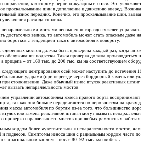
м направлении, к которому перпендикулярны его оси. Это усложняе
вое проскальзывание шин в дополнение к движению вперед. Возник
ельный износ передних. Конечно, это проскальзывание шин, вызва
 увеличения расхода топлива.
 непараллельными мостами несомненно гораздо тяжелее управлять 
ть достаточно велика, то автомобиль может стать опасным даже на
но бороться с тенденцией такого автомобиля к повороту.
ь сдвоенных мостов должна быть проверена каждый раз, когда авто
го обслуживания подвески. Такая проверка должна производиться не
, а прицепа – от 160 тыс. до 200 тыс. км на соответствующем обор
 следующего центрирования осей может наступить до истечения 16
ебольшими ударами (при переезде через бордюрный камень или уда
 при столкновении. Даже обычный износ втулок реактивных штанг 
жет вызвать непараллельность мостов.
ннем управлении автомобилем колеса правого борта воспринимают
борта, так как они больше передвигаются по неровностям на краях д
ния массы автомобиля по бортам из-за того, что большинство дор
втулок или замена реактивной штанги могут вызвать непараллельн
то проверка параллельности мостов при любых ремонтных работах 
ьным кордом более чувствительны к непараллельности мостов, че
й и подвесок. Симптомы износа шин с радиальным кордом часто по
ин с диагональным кордом – после 80–92 тыс. км пробега.