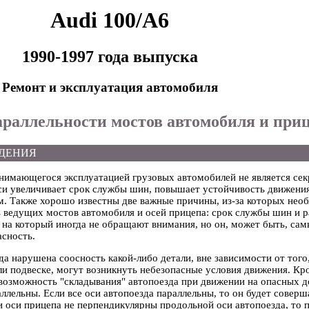
Audi 100/A6
1990-1997 года выпуска
Ремонт и эксплуатация автомобиля
параллельности мостов автомобиля и при
ДЕНИЯ
нимающегося эксплуатацией грузовых автомобилей не является сек
си увеличивает срок службы шин, повышает устойчивость движения
м. Также хорошо известны две важные причины, из-за которых нео
 ведущих мостов автомобиля и осей прицепа: срок службы шин и р
 на который иногда не обращают внимания, но он, может быть, са
асность.
гда нарушена соосность какой-либо детали, вне зависимости от того,
и подвеске, могут возникнуть небезопасные условия движения. Кр
возможность "складывания" автопоезда при движении на опасных д
ллельны. Если все оси автопоезда параллельны, то он будет совер
и оси прицепа не перпендикулярны продольной оси автопоезда, то 