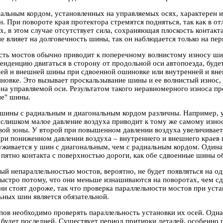
альным кордом, установленных на управляемых осях, характерен и
. При повороте края протектора стремятся подняться, так как в о
, в этом случае отсутствует сила, сохраняющая плоскость контакт
е влияет на долговечность шины, так он наблюдается только на пе
сть мостов обычно приводит к поперечному волнистому износу ши
енденцию двигаться в сторону от продольной оси автопоезда, буд
ней и внешней шины при сдвоенной ошиновке или внутренней и вне
новке. Это вызывает проскальзывание шины и ее волнистый износ,
на управляемой оси. Результатом такого неравномерного износа пр
ие" шины.
шины с радиальным и диагональным кордом различны. Например, у
 слишком малое давление воздуха приводит к тому же самому изно
вой зоны. У второй при повышенном давлении воздуха увеличивает
при пониженном давлении воздуха – внутреннего и внешнего краев
уживается у шин с диагональным, чем с радиальным кордом. Один
 пятно контакта с поверхностью дороги, как обе сдвоенные шины 
ный непараллельностью мостов, вероятно, не будет появляться на
быстро потому, что они меньше изнашиваются на поворотах, чем 
ни стоят дороже, так что проверка параллельности мостов при уст
ных шин является обязательной.
ов необходимо проверять параллельность установки их осей. Одна
 будет последней. Существует период притирки деталей, особенно