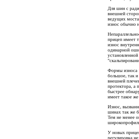
Для шин с ради
внешней сторон
ведущих мостах
износ обычно н
Непараллельно
прицеп имеет т
износ внутрен
одинарной оши
установленной 
"скальпирован
Формы износа 
большое, так и
внешней плече
протектора, а 
быстрее обнар
имеет такое же
Износ, вызван
шинах так же 
Тем не менее о
широкопрофиль
У новых прицеп
регулировка не