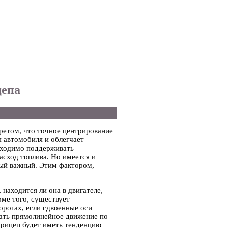
цепа
ретом, что точное центрирование
 автомобиля и облегчает
бходимо поддерживать
асход топлива. Но имеется и
мый важный. Этим фактором,
 находится ли она в двигателе,
оме того, существует
орогах, если сдвоенные оси
шать прямолинейное движение по
прицеп будет иметь тенденцию