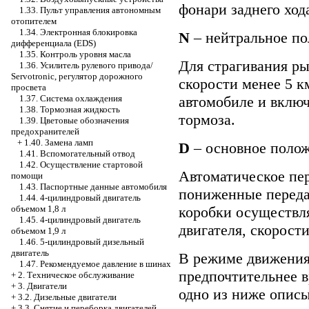
фонари заднего ход
1.33. Пульт управления автономным
отопителем
1.34. Электронная блокировка
N
– нейтральное по
дифференциала (EDS)
1.35. Контроль уровня масла
Для страгивания ры
1.36. Усилитель рулевого привода/
Servotronic, регулятор дорожного
скорости менее 5 к
просвета
автомобиле и вклю
1.37. Система охлаждения
1.38. Тормозная жидкость
тормоза.
1.39. Цветовые обозначения
предохранителей
+
1.40. Замена ламп
D
– основное полож
1.41. Вспомогательный отвод
1.42. Осуществление стартовой
Автоматическое пе
помощи
1.43. Паспортные данные автомобиля
пониженные переда
1.44. 4-цилиндровый двигатель
коробки осуществля
объемом 1,8 л
1.45. 4-цилиндровый двигатель
двигателя, скорост
объемом 1,9 л
1.46. 5-цилиндровый дизельный
двигатель
В режиме движения
1.47. Рекомендуемое давление в шинах
предпочтительнее в
+
2. Техническое обслуживание
+
3. Двигатели
одно из ниже опис
+
3.2. Дизельные двигатели
+
3.3. Снятие и переборка двигателей