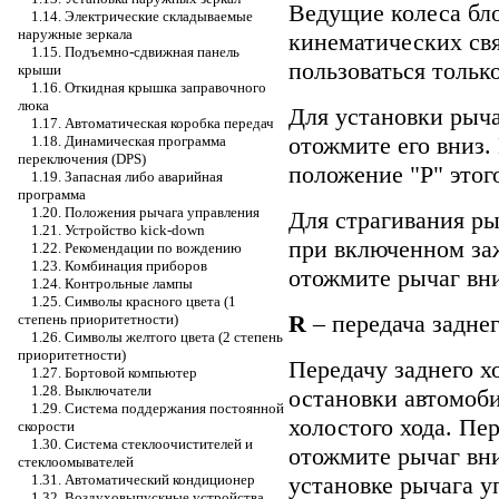
Ведущие колеса бл
1.14. Электрические складываемые
наружные зеркала
кинематических св
1.15. Подъемно-сдвижная панель
пользоваться тольк
крыши
1.16. Откидная крышка заправочного
люка
Для установки рыча
1.17. Автоматическая коробка передач
отожмите его вниз.
1.18. Динамическая программа
переключения (DPS)
положение "Р" этого
1.19. Запасная либо аварийная
программа
1.20. Положения рычага управления
Для страгивания ры
1.21. Устройство kick-down
при включенном за
1.22. Рекомендации по вождению
1.23. Комбинация приборов
отожмите рычаг вни
1.24. Контрольные лампы
1.25. Символы красного цвета (1
R
– передача заднег
степень приоритетности)
1.26. Символы желтого цвета (2 степень
приоритетности)
Передачу заднего х
1.27. Бортовой компьютер
1.28. Выключатели
остановки автомоби
1.29. Система поддержания постоянной
холостого хода. Пе
скорости
1.30. Система стеклоочистителей и
отожмите рычаг вн
стеклоомывателей
установке рычага у
1.31. Автоматический кондиционер
1.32. Воздуховыпускные устройства