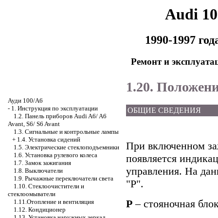
Audi 1
1990-1997 го
Ремонт и эксплуата
1.20. Положен
Ауди 100/А6
-
1. Инструкция по эксплуатации
ОБЩИЕ СВЕДЕНИЯ
1.2. Панель приборов Audi A6/ A6
Avant, S6/ S6 Avant
1.3. Сигнальные и контрольные лампы
+
1.4. Установка сидений
При включенном за
1.5. Электрические стеклоподъемники
1.6. Установка рулевого колеса
появляется индика
1.7. Замок зажигания
управления. На да
1.8. Выключатели
1.9. Рычажные переключатели света
"Р".
1.10. Стеклоочистители и
стеклоомыватели
Р
– стояночная бло
1.11.Отопление и вентиляция
1.12. Кондиционер
1.13. Установка наружных зеркал